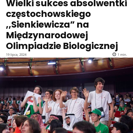
Wielki sukces absolwentki
częstochowskiego
,,Sienkiewicza” na
Międzynarodowej
Olimpiadzie Biologicznej
19 lipca, 2024
1
min.