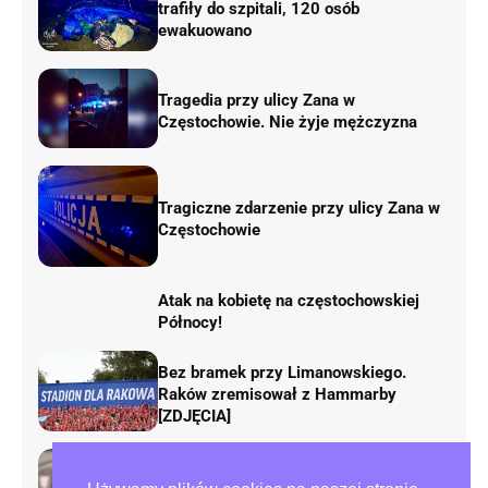
trafiły do szpitali, 120 osób
ewakuowano
Tragedia przy ulicy Zana w
Częstochowie. Nie żyje mężczyzna
Tragiczne zdarzenie przy ulicy Zana w
Częstochowie
Atak na kobietę na częstochowskiej
Północy!
Bez bramek przy Limanowskiego.
Raków zremisował z Hammarby
[ZDJĘCIA]
48-latka zatrzymana po ataku na