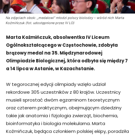
Na zdjęciach obok: ,,medalowi” młodzi polscy biolodzy – wśród nich Marta
Koźmińczuk (fot. udostępnione przez IV LO)
Marta Koźmińczuk, absolwentka IV Liceum
Ogólnokształcącego w Częstochowie, zdobyła
brązowy medal na 35. Międzynarodowej
Olimpiadzie Biologicznej, która odbyła się między 7
a 14 lipca w Astanie, w Kazachstanie.
W tegorocznej edycji olimpiady wzięło udział
rekordowe 305 uczestników z 80 krajów. Uczestnicy
musieli sprostać dwóm egzaminom teoretycznym
oraz czterem praktycznym, obejmującym dziedziny
takie jak anatomia i fizjologia zwierząt, biochemia,
bioinformatyka i biologia molekularna. Marta
Koźmińczuk, będąca członkiem polskiej ekipy, poradziła