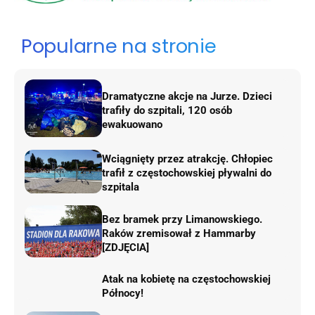
Popularne na stronie
Dramatyczne akcje na Jurze. Dzieci
trafiły do szpitali, 120 osób
ewakuowano
Wciągnięty przez atrakcję. Chłopiec
trafił z częstochowskiej pływalni do
szpitala
Bez bramek przy Limanowskiego.
Raków zremisował z Hammarby
[ZDJĘCIA]
Atak na kobietę na częstochowskiej
Północy!