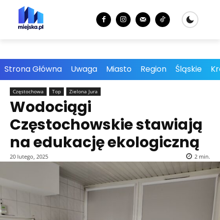
Strona Główna
Uwaga
Miasto
Region
Śląskie
Kr
Częstochowa
Top
Zielona Jura
Wodociągi
Częstochowskie stawiają
na edukację ekologiczną
20 lutego, 2025
2
min.