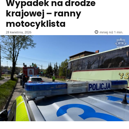
Wypadek na drodze
krajowej – ranny
motocyklista
28 kwietnia, 2026
mniej niż 1
min.