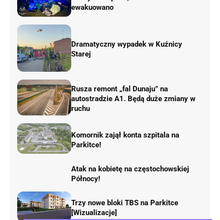
ewakuowano
Dramatyczny wypadek w Kuźnicy
Starej
Rusza remont „fal Dunaju” na
autostradzie A1. Będą duże zmiany w
ruchu
Komornik zajął konta szpitala na
Parkitce!
Atak na kobietę na częstochowskiej
Północy!
Trzy nowe bloki TBS na Parkitce
[Wizualizacje]