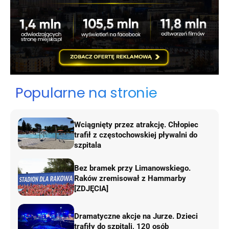
Popularne na stronie
Wciągnięty przez atrakcję. Chłopiec
trafił z częstochowskiej pływalni do
szpitala
Bez bramek przy Limanowskiego.
Raków zremisował z Hammarby
[ZDJĘCIA]
Dramatyczne akcje na Jurze. Dzieci
trafiły do szpitali, 120 osób