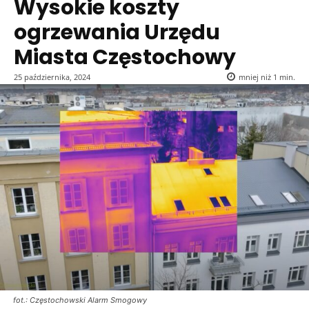
Wysokie koszty
ogrzewania Urzędu
Miasta Częstochowy
25 października, 2024
mniej niż 1
min.
fot.: Częstochowski Alarm Smogowy