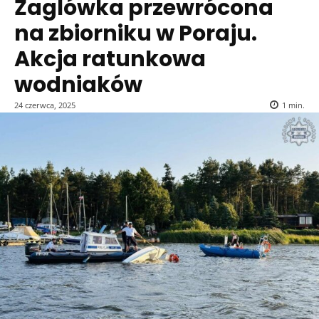
Żaglówka przewrócona
na zbiorniku w Poraju.
Akcja ratunkowa
wodniaków
24 czerwca, 2025
1
min.