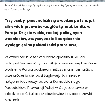
Policyjni wodniacy wyciągnęli z wody trzy osoby i psa po wywrotce żaglówki
na zbiorniku w Poraju.
Trzy osoby i pies znaleźli się w wodzie po tym, jak
silny wiatr przewrócił żaglówkę na zbiorniku w
Poraju. Dzięki szybkiej reakcji policyjnych
wodniaków, wszyscy zostali bezpiecznie
wyciągnięci na pokład łodzi patrolowej.
W czwartek 19 czerwca około godziny 18.40 do
policjantów pełniących służbę w sezonowej komórce
wodnej w Poraju podbiegł mężczyzna, informując o
przewróceniu się łodzi żaglowej. Na miejsce
natychmiast ruszył patrol z Samodzielnego
Pododdziału Prewencji Policji w Częstochowie w
składzie sierż. Łukasz Maliszkiewicz i st. post. Dawid
Mazurek.