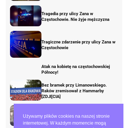
Tragedia przy ulicy Zana w
Częstochowie. Nie żyje mężczyzna
Tragiczne zdarzenie przy ulicy Zana w
Częstochowie
Atak na kobietę na częstochowskiej
Północy!
Bez bramek przy Limanowskiego.
Raków zremisował z Hammarby
[ZDJĘCIA]
48-latka zatrzymana po ataku na
Używamy plików cookies na naszej stronie
kierowcę w Częstochowie
internetowej. W każdym momencie mogą