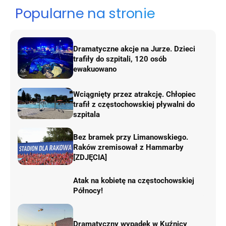
Popularne na stronie
Dramatyczne akcje na Jurze. Dzieci
trafiły do szpitali, 120 osób
ewakuowano
Wciągnięty przez atrakcję. Chłopiec
trafił z częstochowskiej pływalni do
szpitala
Bez bramek przy Limanowskiego.
Raków zremisował z Hammarby
[ZDJĘCIA]
Atak na kobietę na częstochowskiej
Północy!
Dramatyczny wypadek w Kuźnicy