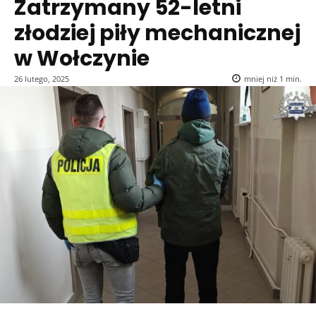
Zatrzymany 52-letni
złodziej piły mechanicznej
w Wołczynie
26 lutego, 2025
mniej niż 1
min.