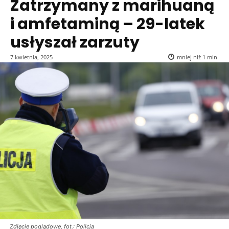
Zatrzymany z marihuaną
i amfetaminą – 29-latek
usłyszał zarzuty
7 kwietnia, 2025
mniej niż 1
min.
Zdjęcie poglądowe, fot.: Policja