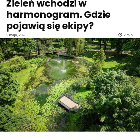
Zieleń wchodzi w
harmonogram. Gdzie
pojawią się ekipy?
5 maja, 2026
2
min.