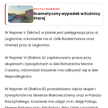
CZYTAJ RÓWNIEŻ
Dramatyczny wypadek w Kuźnicy
Starej
W Rejonie V (Mirów) w planie jest pielęgnacja przy ul.
Legionów, a koszenie na ul. Orlik‑Rückemanna oraz
również przy ul. Legionów.
W Rejonie VI (Raków A) zaplanowano prace przy
skupinach i żywopłotach w Alei Bohaterów Monte
Cassino, natomiast koszenie ma odbywać się w Alei
Niepodległości.
W Rejonie VII (Raków B) przewidziano cięcia skupin i
żywopłotów na Skwerze Iłłakowiczówny oraz w Pasażu
Raczyńskiego. Koszenie ma objąć m.in. Aleję Pokoju,
Skarpę Rejtana przy Alei Pokoju, Plac Orląt Lwowskich,