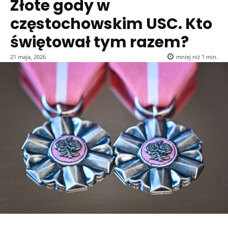
Złote gody w
częstochowskim USC. Kto
świętował tym razem?
21 maja, 2026
mniej niż 1
min.