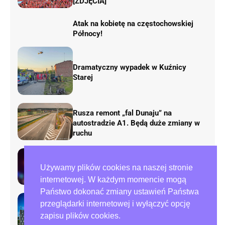
[ZDJĘCIA]
Atak na kobietę na częstochowskiej
Północy!
Dramatyczny wypadek w Kuźnicy
Starej
Rusza remont „fal Dunaju” na
autostradzie A1. Będą duże zmiany w
ruchu
Tragedia przy ulicy Zana w
Używamy plików cookies na naszej stronie
Częstochowie. Nie żyje mężczyzna
internetowej. W każdym momencie mogą
Państwo dokonać zmiany ustawień Państwa
przeglądarki internetowej i wyłączyć opcję
Preparowanie kart w referendum.
zapisu plików cookies.
Zawiadomienia do policji i ABW