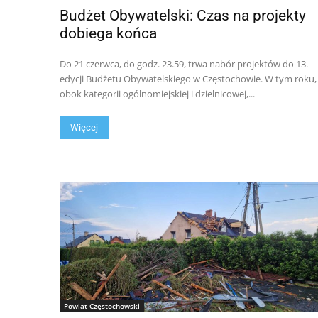
Budżet Obywatelski: Czas na projekty
dobiega końca
Do 21 czerwca, do godz. 23.59, trwa nabór projektów do 13.
edycji Budżetu Obywatelskiego w Częstochowie. W tym roku,
obok kategorii ogólnomiejskiej i dzielnicowej,...
Więcej
Powiat Częstochowski