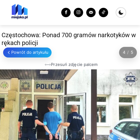
Częstochowa: Ponad 700 gramów narkotyków w
rękach policji
Powrót do artykułu
4
/
5
Przesuń zdjęcie palcem