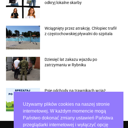
odkryj lokalne skarby
Wciągnięty przez atrakcję. Chłopiec trafił
z częstochowskiej pływalni do szpitala
Dziesięć lat zakazu wjazdu po
zatrzymaniu w Rybniku
Psie odchody na trawnikach wciąż
problemem w Częstochowie
Używamy plików cookies na naszej stronie
internetowej. W każdym momencie mogą
Państwo dokonać zmiany ustawień Państwa
przeglądarki internetowej i wyłączyć opcję