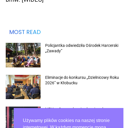
MOST READ
Policjantka odwiedziła Ośrodek Harcerski
„Zawady”
Eliminacje do konkursu „Dzielnicowy Roku
2026” w Kłobucku
MPK w Częstochowie planuje zakup
czterech nowych autobusów elektrycznych
Używamy plików cookies na naszej stronie
internetowej. W każdym momencie mogą