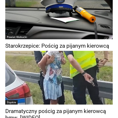
Powiat Kłobucki
Starokrzepice: Pościg za pijanym kierowcą
Śląskie
Dramatyczny pościg za pijanym kierowcą
bmw. [WIDEO]