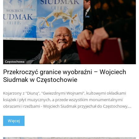
Częstochowa
Przekroczyć granice wyobraźni – Wojciech
Siudmak w Częstochowie
Kojarzony z "Diuną", "Gwiezdnymi Wojnami", kultowymi okładkami
książek i płyt muzycznych, a przede wszystkim monumentalnymi
obrazami i rzeźbami - Wojciech Siudmak przyjechał do Częstochowy,...
Więcej