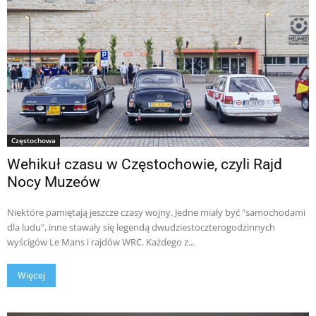
Częstochowa
Wehikuł czasu w Częstochowie, czyli Rajd
Nocy Muzeów
Niektóre pamiętają jeszcze czasy wojny. Jedne miały być "samochodami
dla ludu", inne stawały się legendą dwudziestoczterogodzinnych
wyścigów Le Mans i rajdów WRC. Każdego z...
Więcej