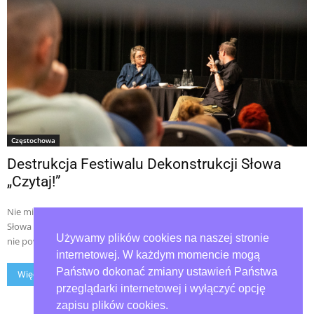
Częstochowa
Destrukcja Festiwalu Dekonstrukcji Słowa
„Czytaj!”
Nie milkną echa mocnego wpisu organizatora Festiwalu Dekonstrukcji
Słowa "Czytaj!". Powiedzieć, że to była zaskakująca informacja to jak nic
Używamy plików cookies na naszej stronie
nie powiedzieć... organizatorzy poinformowali na...
internetowej. W każdym momencie mogą
Państwo dokonać zmiany ustawień Państwa
Więcej
przeglądarki internetowej i wyłączyć opcję
zapisu plików cookies.