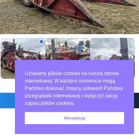
Używamy plików cookies na naszej stronie
internetowej. W każdym momencie mogą
Zdjęcia: 41
Państwo dokonać zmiany ustawień Państwa
przeglądarki internetowej i wyłączyć opcję
zapisu plików cookies.
O nas – redakcja miejska.pl
Polityka prywatności
Współpraca
Akceptuję