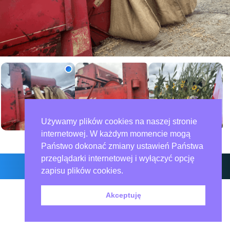
Używamy plików cookies na naszej stronie
internetowej. W każdym momencie mogą
Zdjęcia: 23
Państwo dokonać zmiany ustawień Państwa
przeglądarki internetowej i wyłączyć opcję
zapisu plików cookies.
O nas – redakcja miejska.pl
Polityka prywatności
Współpraca
Akceptuję