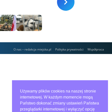
Zdjęcia: 22
O nas – redakcja miejska.pl
Polityka prywatności
Współpraca
Używamy plików cookies na naszej stronie
internetowej. W każdym momencie mogą
Państwo dokonać zmiany ustawień Państwa
przeglądarki internetowej i wyłączyć opcję