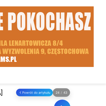
]
Powrót do artykułu
24
/
43